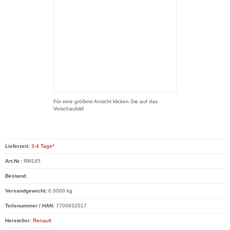
Für eine größere Ansicht klicken Sie auf das
Vorschaubild
Lieferzeit:
3-4 Tage*
Art.Nr.:
RM145
Bestand:
Versandgewicht:
6.0000 kg
Teilenummer / HAN:
7700832017
Hersteller:
Renault