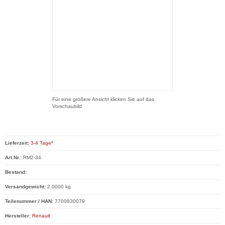
Für eine größere Ansicht klicken Sie auf das
Vorschaubild
Lieferzeit:
3-4 Tage*
Art.Nr.:
RM2-34
Bestand:
Versandgewicht:
2.0000 kg
Teilenummer / HAN:
7700830079
Hersteller:
Renault