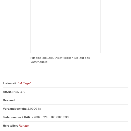
Für eine größere Ansicht klicken Sie auf das
Vorschaubild
Lieferzeit:
3-4 Tage*
Art.Nr.:
RM2-277
Bestand:
Versandgewicht:
2.0000 kg
Teilenummer / HAN:
7700287200, 8200028393
Hersteller:
Renault