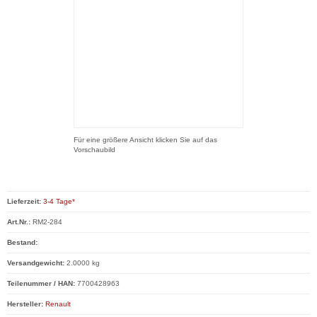
Für eine größere Ansicht klicken Sie auf das
Vorschaubild
Lieferzeit:
3-4 Tage*
Art.Nr.:
RM2-284
Bestand:
Versandgewicht:
2.0000 kg
Teilenummer / HAN:
7700428963
Hersteller:
Renault