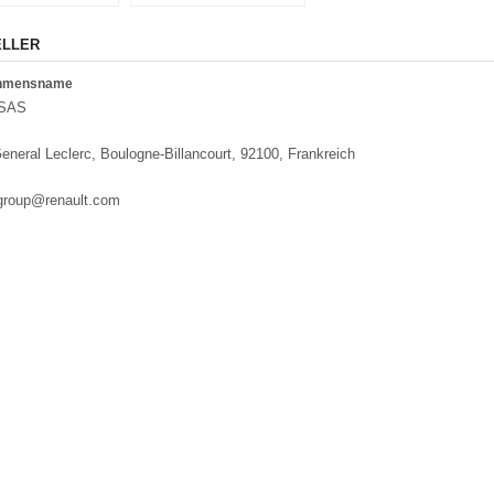
ELLER
ehmensname
 SAS
eneral Leclerc, Boulogne-Billancourt, 92100, Frankreich
.group@renault.com