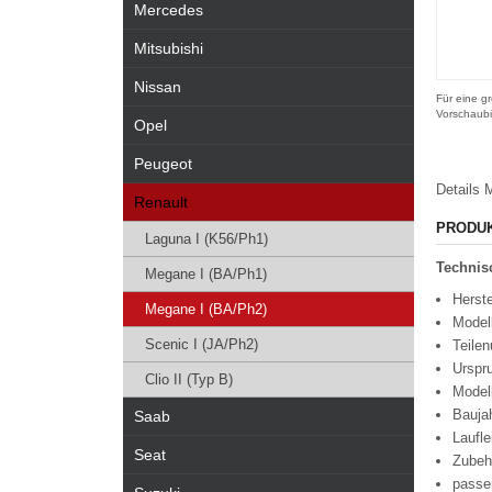
Mercedes
Mitsubishi
Nissan
Für eine gr
Vorschaubi
Opel
Peugeot
Details
M
Renault
PRODU
Laguna I (K56/Ph1)
Technisc
Megane I (BA/Ph1)
Herste
Megane I (BA/Ph2)
Modell
Scenic I (JA/Ph2)
Teile
Urspr
Clio II (Typ B)
Model
Bauja
Saab
Laufl
Seat
Zubeh
passe