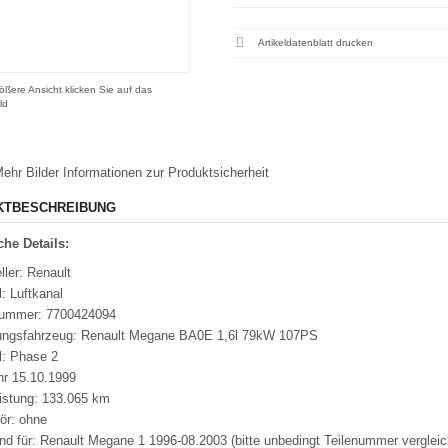
Artikeldatenblatt drucken
ößere Ansicht klicken Sie auf das
ld
ehr Bilder
Informationen zur Produktsicherheit
KTBESCHREIBUNG
he Details:
ller: Renault
: Luftkanal
nummer: 7700424094
ungsfahrzeug: Renault Megane BA0E 1,6l 79kW 107PS
l: Phase 2
hr 15.10.1999
eistung: 133.065 km
ör: ohne
nd für: Renault Megane 1 1996-08.2003 (bitte unbedingt Teilenummer vergleic