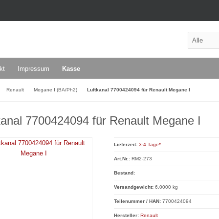
kt
Impressum
Kasse
Renault
Megane I (BA/Ph2)
Luftkanal 7700424094 für Renault Megane I
kanal 7700424094 für Renault Megane I
Lieferzeit:
3-4 Tage*
Art.Nr.:
RM2-273
Bestand:
Versandgewicht:
6.0000 kg
Teilenummer / HAN:
7700424094
Hersteller:
Renault