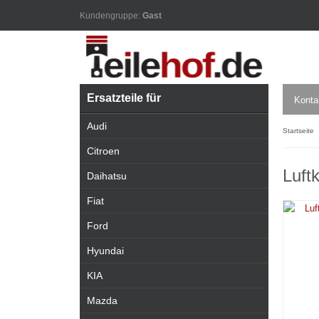
Kundengruppe:
Gast
Ersatzteile für
Konta
Audi
Startseite
Citroen
Luft
Daihatsu
Fiat
Ford
Hyundai
KIA
Mazda