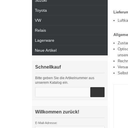
Suzuki
Toyota
Lieferu
VW
Luftka
Relais
Allgeme
Lagerware
Zustan
Optisc
Neue Artikel
unsere
Rechn
Schnellkauf
Versa
Selbs
Bitte geben Sie die Artikelnummer aus
unserem Katalog ein.
Willkommen zurück!
E-Mail-Adresse: